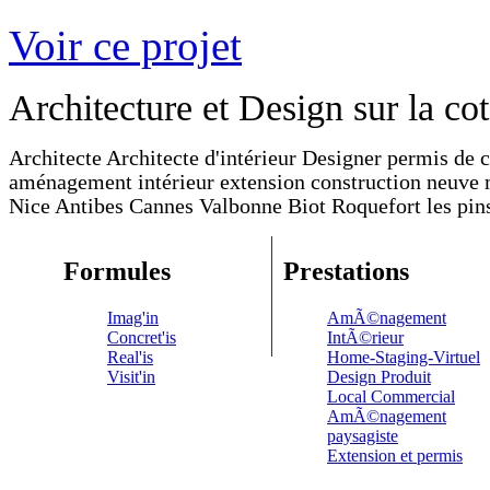
Voir ce projet
Architecture et Design sur la co
Architecte Architecte d'intérieur Designer permis de 
aménagement intérieur extension construction neuve
Nice Antibes Cannes Valbonne Biot Roquefort les pins
Formules
Prestations
Imag'in
AmÃ©nagement
Concret'is
IntÃ©rieur
Real'is
Home-Staging-Virtuel
Visit'in
Design Produit
Local Commercial
AmÃ©nagement
paysagiste
Extension et permis